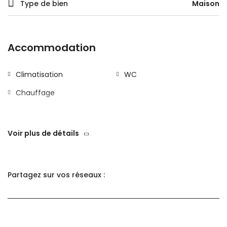
Type de bien
Maison
Accommodation
Climatisation
WC
Chauffage
Général
Voir plus de détails
Douche d'exterieur
WiFi
Cuisine
Climatisation
Partagez sur vos réseaux :
Ascenseur