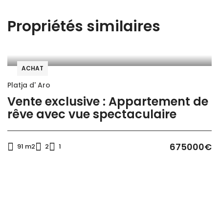
Propriétés similaires
Chauffage
Piscine
ACHAT
Platja d' Aro
Vente exclusive : Appartement de
Cuisine
rêve avec vue spectaculaire
Ustensiles de cuisine
Micro-onde
675000€
91 m2
2
1
Machine à café
Ustensiles de cuisine
Four
Congélateur
Réfrigérateur
Grille pain
Machine à laver