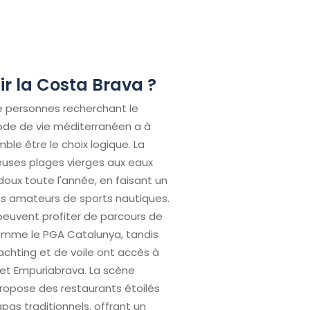
ir la Costa Brava ?
e personnes recherchant le
ode de vie méditerranéen a à
mble être le choix logique. La
euses plages vierges aux eaux
 doux toute l'année, en faisant un
les amateurs de sports nautiques.
peuvent profiter de parcours de
me le PGA Catalunya, tandis
achting et de voile ont accès à
et Empuriabrava. La scène
ropose des restaurants étoilés
apas traditionnels, offrant un