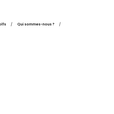
lfs
Qui sommes-nous ?
ments à vend
Brava