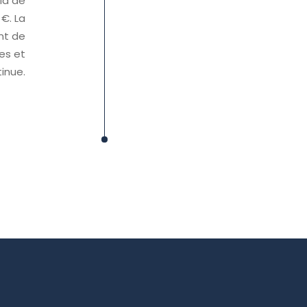
la de
€. La
nt de
es et
inue.