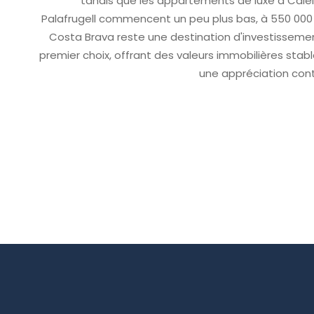
tandis que les appartements de luxe à Calel
Palafrugell commencent un peu plus bas, à 550 000 
Costa Brava reste une destination d'investisseme
premier choix, offrant des valeurs immobilières stabl
une appréciation cont